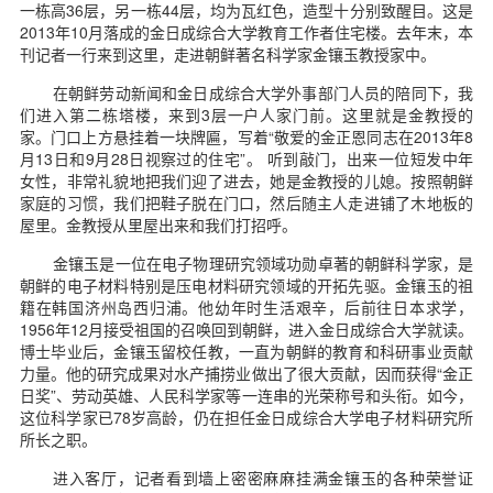
一栋高36层，另一栋44层，均为瓦红色，造型十分别致醒目。这是
2013年10月落成的金日成综合大学教育工作者住宅楼。去年末，本
刊记者一行来到这里，走进朝鲜著名科学家金镶玉教授家中。
在朝鲜劳动新闻和金日成综合大学外事部门人员的陪同下，我
们进入第二栋塔楼，来到3层一户人家门前。这里就是金教授的
家。门口上方悬挂着一块牌匾，写着“敬爱的金正恩同志在2013年8
月13日和9月28日视察过的住宅”。 听到敲门，出来一位短发中年
女性，非常礼貌地把我们迎了进去，她是金教授的儿媳。按照朝鲜
家庭的习惯，我们把鞋子脱在门口，然后随主人走进铺了木地板的
屋里。金教授从里屋出来和我们打招呼。
金镶玉是一位在电子物理研究领域功勋卓著的朝鲜科学家，是
朝鲜的电子材料特别是压电材料研究领域的开拓先驱。金镶玉的祖
籍在韩国济州岛西归浦。他幼年时生活艰辛，后前往日本求学，
1956年12月接受祖国的召唤回到朝鲜，进入金日成综合大学就读。
博士毕业后，金镶玉留校任教，一直为朝鲜的教育和科研事业贡献
力量。他的研究成果对水产捕捞业做出了很大贡献，因而获得“金正
日奖”、劳动英雄、人民科学家等一连串的光荣称号和头衔。如今，
这位科学家已78岁高龄，仍在担任金日成综合大学电子材料研究所
所长之职。
进入客厅，记者看到墙上密密麻麻挂满金镶玉的各种荣誉证