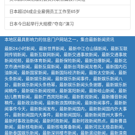
日本超过6成企业雇佣员工工作至65岁
日本今日起举行大规模\"夺岛\"演习
本地区最具影响力的信息门户网站之一，集合最新新闻资讯
最新24小时新闻，最新世界新闻，最新中江仓山镇新闻，最新互联
网传销新闻，最新互联网新闻，最新交通事故新闻，最新交通事故
新闻视频，最新体育新闻，最新保险新闻，最新劲爆新闻，最新北
京市通州新闻，最新反腐新闻，最新台湾新闻龙卷风，最新国内石
油新闻，最新国家新闻，最新国际经济新闻，最新太空新闻，最新
头条新闻，最新娱乐新闻，最新娱乐新闻事件，最新娱乐新闻八
卦，最新娱乐新闻头条杨幂，最新娱乐新闻头条谢娜，最新娱乐新
闻稿件，最新娱乐新闻视频，最新富阳新闻，最新岐山新闻，最新
幼儿教育新闻，最新广西宾阳新闻，最新影视新闻，最新播音新闻
稿件，最新政治新闻，最新新浪围棋新闻，最新新闻事件，最新新
闻事件今天，最新新闻发布，最新新闻国内，最新新闻国内外大事
件，最新新闻国内大事件，最新新闻国际，最新新闻晋州大事件，
最新时事政治新闻，最新时政新闻，最新时政新闻热点，最新曹县
新闻，最新核电新闻，最新核电筹备新闻，最新河北无极县新闻，
最新泰国娱乐新闻，最新深圳楼市新闻，最新滚动新闻，最新滦南