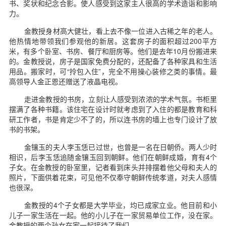
书、奖状和纪念合影。使人感受到这家主人很高的学术造诣和影响
力。
金教授身材高大健壮，看上去不像一位进入古稀之年的老人。
他热情地带领我们参观他的新居。这套房子的面积超过200平方
米，有多个卧室、书房、餐厅和厨房等。他们是去年10月份搬进来
的。金教授说，房子是国家免费分配的，还配备了各种家具和生活
用品。搬家时，可“拎包入住”，完全不用操心装修之类的事情。最
高领导人金正恩还赠送了液晶电视。
走进金教授的书房，立刻让人感受到浓浓的学术气氛。书柜里
摆满了各种书籍。该住宅在设计时就考虑到了入住的都是教育和科
研工作者，书是肯定少不了的，所以连书房的墙上也专门设计了放
书的书架。
金镶玉的夫人李玉恁已过世，也曾是一名在日朝侨。两人少时
相识，后李玉恁追随金镶玉回到朝鲜。他们在朝鲜成婚，育有4个
子女。在金教授的卧室里，记者看到床头并排摆着他父母和夫人的
照片，下面供着花束，可见他不仅奉守朝鲜传统孝道，对夫人感情
也很深。
金教授的4个子女都是大学毕业，均已成家立业。他目前和小
儿子一家生活在一起。他的小儿子在一家贸易单位工作，没在家。
金教授的两个孙女在家一起接待了我们。