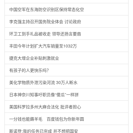
中国空军在东海防空识别区保持常态化空
李克强主持召开国务院全体会 讨论政府
环卫工到手礼品被收走 领导还扬言要扇
丰田今年计划扩大汽车销量至1032万
捷克大增企业补贴刺激就业
有孩子的人更快乐吗？
美化学物质外泄污染河流 30万人断水
日本神奈川知事吁职员像“傻瓜”一样拼
美国科罗拉多州大麻合法化 批评者担心
一分钱也能薅羊毛 百度钱包为你新年圆
斯诺登:我的任务已完成 并不想把国安