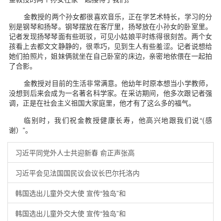
金教授的两个孙女都很喜欢音乐，正在学艺术特长，学习的分
别是钢琴和扬琴。钢琴摆放在客厅里，扬琴放在小孙女的卧室里。
记者发现扬琴琴面有些斑驳，可见小姑娘平时练得很刻苦。两个女
孩看上去都文文静静的，很乖巧，见到生人有些羞涩。记者说想给
她们拍照片，姐妹俩就坐在自己卧室的床边，亲密地依偎在一起拍
了合影。
金教授对目前的生活非常满意。他幼年时原本想当小学教师，
没想到后来会成为一名著名科学家。在采访期间，他多次跟记者强
调，正是在社会主义祖国大家庭里，他才有了这么多的福气。
临别时，我们祝金教授健康长寿，他高兴地跟我们说“(感
谢）”。
习近平同党外人士共迎新春 俞正声张高
习近平会见法国国民议会议长巴尔托洛内
韩国选出儿童外交大使 宣传“独岛”和
韩国选出儿童外交大使 宣传“独岛”和