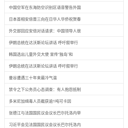
中国空军在东海防空识别区语音警告外国
日本首相安倍晋三向在日华人华侨祝贺春
外交部回应安倍对话请求：中国领导人很
伊朗总统在达沃斯论坛讲话 呼吁叙举行
韩国选出儿童外交大使 宣传“独岛”和
伊朗总统在达沃斯论坛讲话 呼吁叙举行
曼谷遭遇三十年来最冷气温
禁令之下公务员心态调查：有人抱怨抵制
多米尼加缉毒人员截获逾1吨可卡因
张德江与法国国民议会议长巴尔托洛内举
习近平会见法国国民议会议长巴尔托洛内