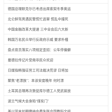
德国总理默克尔已考虑出席索契冬季奥运
北仑醉驾男遇民警慌忙逃窜 慌乱中撞死
中国金融改革大提速 三中全会后六大新
韩国万名民众举行反政府示威 要求朴槿
盘点官员落实八项规定歪招：公车停偏僻
曼德拉传记片受南非民众欢迎
日媒指韩强征劳工司法裁决荒谬 日将加
聚焦“老漂族”：本该安度晚年 何时漂
土耳其总理再次敦促库尔德工人党武装放
波兰气候大会身陷“煤炭门”
美以因未如期缴纳会费失联合国教科文组