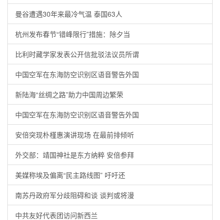
曼谷遭遇30年来最冷气温 泰国63人
杭州发布春节“错峰限行”措施：除夕当
比利时藏学家发表公开信批驳法议员所谓
中国空军在东海防空识别区语音警告外国
新陆海“丝绸之路”助力中国周边繁荣
中国空军在东海防空识别区语音警告外国
安倍突现朴槿惠演讲现场 在最前排倾听
外交部：靖国神社是东方纳粹 安倍参拜
美媒称埃及偏离“民主路线图” 吁吁还
南苏丹政府军分歧阻碍和谈 谈判或将漫
中共友好代表团访问新西兰