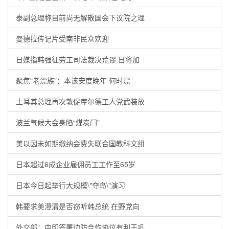
泰副总理称目前尚无解散国会下议院之理
曼德拉传记片受南非民众欢迎
日媒指韩强征劳工司法裁决荒谬 日将加
聚焦“老漂族”：本该安度晚年 何时漂
土耳其总理再次敦促库尔德工人党武装放
波兰气候大会身陷“煤炭门”
美以因未如期缴纳会费失联合国教科文组
日本超过6成企业雇佣员工工作至65岁
日本今日起举行大规模\"夺岛\"演习
韩要求美澄清是否窃听韩总统 在野党向
外交部：中印签署边防合作协议有利于巩