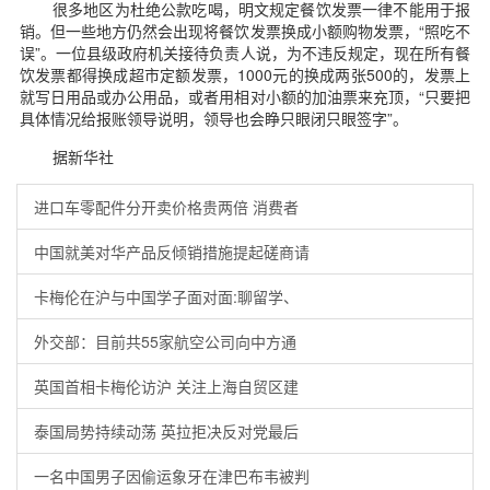
很多地区为杜绝公款吃喝，明文规定餐饮发票一律不能用于报
销。但一些地方仍然会出现将餐饮发票换成小额购物发票，“照吃不
误”。一位县级政府机关接待负责人说，为不违反规定，现在所有餐
饮发票都得换成超市定额发票，1000元的换成两张500的，发票上
就写日用品或办公用品，或者用相对小额的加油票来充顶，“只要把
具体情况给报账领导说明，领导也会睁只眼闭只眼签字”。
据新华社
进口车零配件分开卖价格贵两倍 消费者
中国就美对华产品反倾销措施提起磋商请
卡梅伦在沪与中国学子面对面:聊留学、
外交部：目前共55家航空公司向中方通
英国首相卡梅伦访沪 关注上海自贸区建
泰国局势持续动荡 英拉拒决反对党最后
一名中国男子因偷运象牙在津巴布韦被判