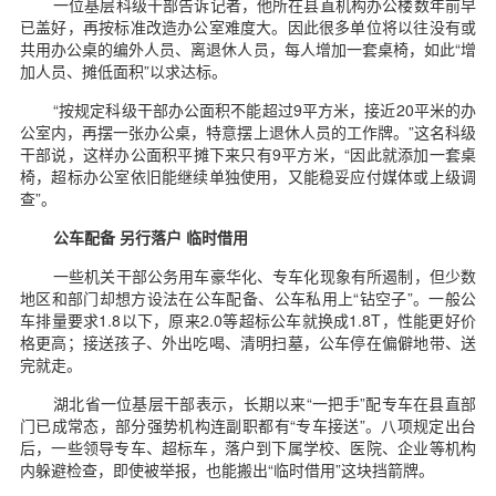
一位基层科级干部告诉记者，他所在县直机构办公楼数年前早
已盖好，再按标准改造办公室难度大。因此很多单位将以往没有或
共用办公桌的编外人员、离退休人员，每人增加一套桌椅，如此“增
加人员、摊低面积”以求达标。
“按规定科级干部办公面积不能超过9平方米，接近20平米的办
公室内，再摆一张办公桌，特意摆上退休人员的工作牌。”这名科级
干部说，这样办公面积平摊下来只有9平方米，“因此就添加一套桌
椅，超标办公室依旧能继续单独使用，又能稳妥应付媒体或上级调
查”。
公车配备 另行落户 临时借用
一些机关干部公务用车豪华化、专车化现象有所遏制，但少数
地区和部门却想方设法在公车配备、公车私用上“钻空子”。一般公
车排量要求1.8以下，原来2.0等超标公车就换成1.8T，性能更好价
格更高；接送孩子、外出吃喝、清明扫墓，公车停在偏僻地带、送
完就走。
湖北省一位基层干部表示，长期以来“一把手”配专车在县直部
门已成常态，部分强势机构连副职都有“专车接送”。八项规定出台
后，一些领导专车、超标车，落户到下属学校、医院、企业等机构
内躲避检查，即使被举报，也能搬出“临时借用”这块挡箭牌。