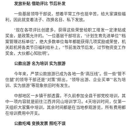
发放补贴 借助评比 节后补发
一些基层领导干部说，想着平常工作也挺辛苦，给大家谋些福
利，因此就变着法子、改换名目、私下发放。
“现在各项评比创建多，获得这些荣誉给职工增发一定津贴或
奖金，是政策允许的。”一位基层干部坦言，“计划生育先进单位”“档
案管理达标单位”，绝大多数单位每年都能获得几项奖励或荣誉，机
关趁机将各类节日福利给补上，“节前发改节后发，过节物资变工作
奖金，大伙都心知肚明”。
公款出游 名为培训 实为旅游
今年来，严禁公款旅游已成为各地一条“高压线”。但一些“管不
住腿”的领导干部还是“对策”频出，“领导出游、企业买单”“名为培
训、实为旅游”等现象依旧时有发生。
中部地区一乡镇干部透露，不久前参加全县干部党校培训，其
中一项内容就是前往江西井冈山培训学习。4天培训时间，仅第一
天组织大家集中培训，其余时间都是在当地参观游览，所有费用都
在培训费用中开支。
公款吃喝 变换发票 照吃不误