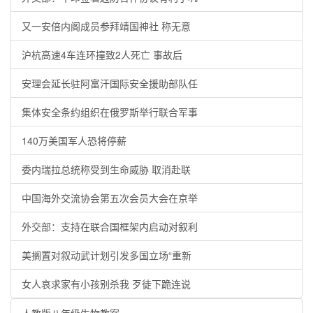
又一安倍内阁成员参拜靖国神社 称无意
沪杭高速4车连环撞致2人死亡 事故后
安理会延长驻阿富汗国际安全援助部队任
集体安全条约组织在俄罗斯举行联合军事
140万美国军人恐将停薪
委内瑞拉总统称受到生命威胁 取消赴联
中国海外交流协会第五次会员大会在京举
外交部：支持在联合国框架内启动对叙利
美搁置对叙动武计划引发多国立场“重新
女人哀求家有小孩别杀我 歹徒下跪连说